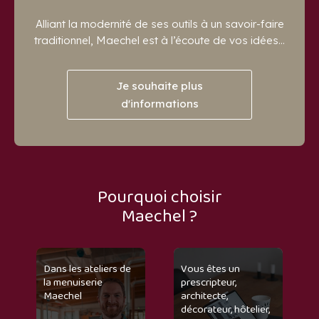
Alliant la modernité de ses outils à un savoir-faire
traditionnel, Maechel est à l’écoute de vos idées...
Je souhaite plus
d'informations
Pourquoi choisir
Maechel ?
Dans les ateliers de
Vous êtes un
la menuiserie
prescripteur,
Maechel
architecte,
décorateur, hôtelier,