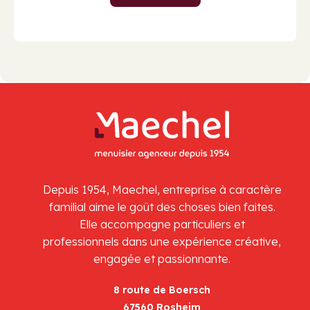
Depuis 1954, Maechel, entreprise à caractère
familial aime le goût des choses bien faites.
Elle accompagne particuliers et
professionnels dans une expérience créative,
engagée et passionnante.
8 route de Boersch
67560 Rosheim